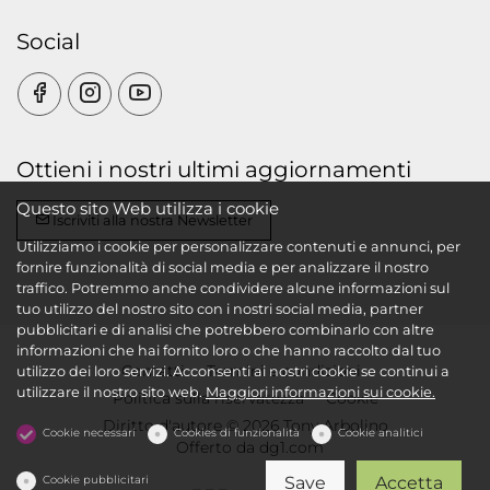
Social
Ottieni i nostri ultimi aggiornamenti
Questo sito Web utilizza i cookie
Iscriviti alla nostra Newsletter
Utilizziamo i cookie per personalizzare contenuti e annunci, per
fornire funzionalità di social media e per analizzare il nostro
traffico. Potremmo anche condividere alcune informazioni sul
tuo utilizzo del nostro sito con i nostri social media, partner
pubblicitari e di analisi che potrebbero combinarlo con altre
informazioni che hai fornito loro o che hanno raccolto dal tuo
Contatti
Termini e condizioni
utilizzo dei loro servizi. Acconsenti ai nostri cookie se continui a
utilizzare il nostro sito web.
Maggiori informazioni sui cookie.
Politica sulla riservatezza
Cookie
Diritto d'autore © 2026 Tony Arbolino
Cookie necessari
Cookies di funzionalità
Cookie analitici
Offerto da
dg1.com
Cookie pubblicitari
Save
Accetta