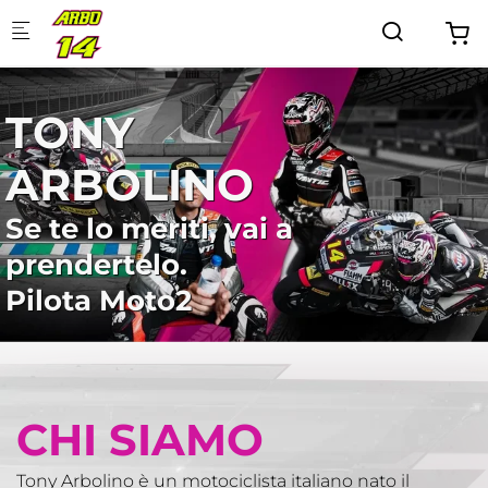
Skip to main content
TONY
ARBOLINO
Se te lo meriti, vai a
prendertelo.
Pilota Moto2
CHI SIAMO
Tony Arbolino è un motociclista italiano nato il