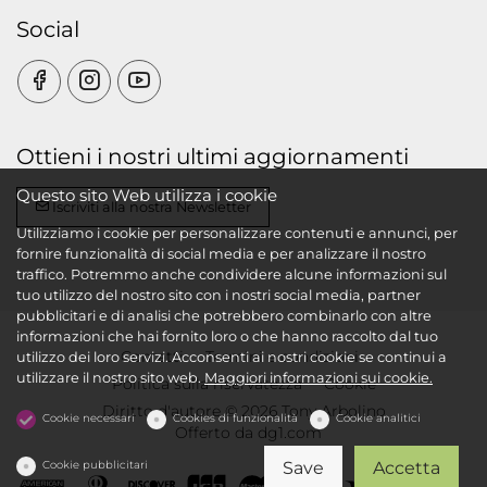
Social
Ottieni i nostri ultimi aggiornamenti
Questo sito Web utilizza i cookie
Iscriviti alla nostra Newsletter
Utilizziamo i cookie per personalizzare contenuti e annunci, per
fornire funzionalità di social media e per analizzare il nostro
traffico. Potremmo anche condividere alcune informazioni sul
tuo utilizzo del nostro sito con i nostri social media, partner
pubblicitari e di analisi che potrebbero combinarlo con altre
informazioni che hai fornito loro o che hanno raccolto dal tuo
Contatti
Termini e condizioni
utilizzo dei loro servizi. Acconsenti ai nostri cookie se continui a
utilizzare il nostro sito web.
Maggiori informazioni sui cookie.
Politica sulla riservatezza
Cookie
Diritto d'autore © 2026 Tony Arbolino
Cookie necessari
Cookies di funzionalità
Cookie analitici
Offerto da
dg1.com
Cookie pubblicitari
Save
Accetta