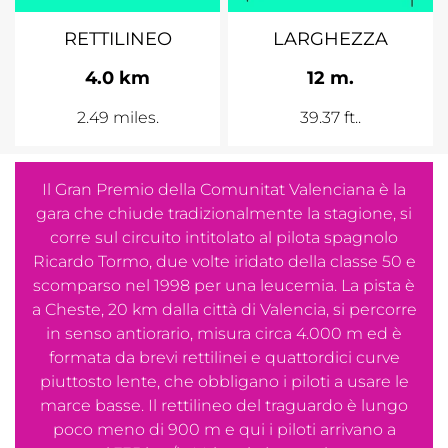
RETTILINEO
LARGHEZZA
4.0 km
12 m.
2.49 miles.
39.37 ft..
Il Gran Premio della Comunitat Valenciana è la
gara che chiude tradizionalmente la stagione, si
corre sul circuito intitolato al pilota spagnolo
Ricardo Tormo, due volte iridato della classe 50 e
scomparso nel 1998 per una leucemia. La pista è
a Cheste, 20 km dalla città di Valencia, si percorre
in senso antiorario, misura circa 4.000 m ed è
formata da brevi rettilinei e quattordici curve
piuttosto lente, che obbligano i piloti a usare le
marce basse. Il rettilineo del traguardo è lungo
poco meno di 900 m e qui i piloti arrivano a