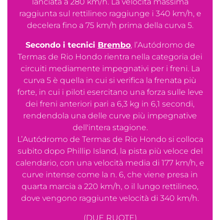
lanciata a 280 km/h. La velocità massima
raggiunta sul rettilineo raggiunge i 340 km/h, e
decelera fino a 75 km/h prima della curva 5.
Secondo i tecnici
Brembo
, l’Autódromo de
Termas de Rio Hondo rientra nella categoria dei
circuiti mediamente impegnativi per i freni. La
curva 5 è quella in cui si verifica la frenata più
forte, in cui i piloti esercitano una forza sulle leve
dei freni anteriori pari a 6,3 kg in 6,1 secondi,
rendendola una delle curve più impegnative
dell'intera stagione.
L’Autódromo de Termas de Rio Hondo si colloca
subito dopo Phillip Island, la pista più veloce del
calendario, con una velocità media di 177 km/h, e
curve intense come la n. 6, che viene presa in
quarta marcia a 220 km/h, o il lungo rettilineo,
dove vengono raggiunte velocità di 340 km/h.
(DUE RUOTE)