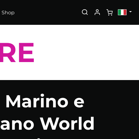
Shop
BRE
 Marino e
isano World