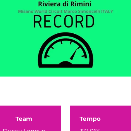
Team
Tempo
Ducati Lenovo
1'31.065