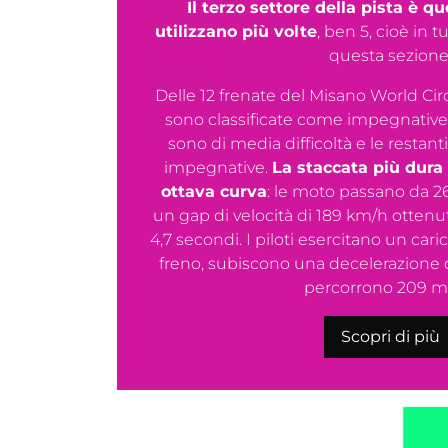
Il terzo settore della pista è que
utilizzano più volte
, ben 5, cioè in t
questa sezione
Delle 12 frenate del Misano World Cir
sono classificate come impegnative pe
sono di media difficoltà e le resta
impegnative.
La staccata più dura
ottava curva
: le moto passano da 2
un gap di velocità di 189 km/h ottenu
4,7 secondi. I piloti esercitano un caric
freno, subiscono una decelerazione d
percorrono 209 met
Scopri di più