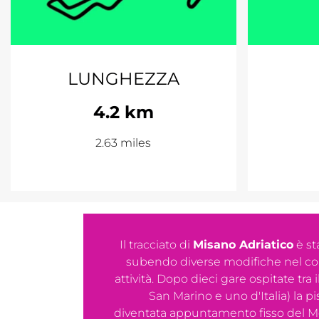
LUNGHEZZA
4.2 km
2.63 miles
Il tracciato di
Misano Adriatico
è st
subendo diverse modifiche nel cor
attività. Dopo dieci gare ospitate tra i
San Marino e uno d'Italia) la 
diventata appuntamento fisso del 