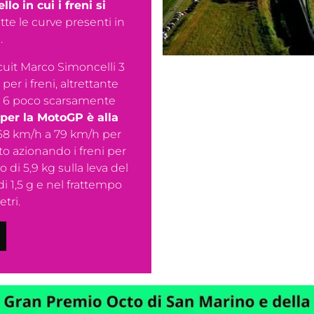
llo in cui i freni si
utte le curve presenti in
.
cuit Marco Simoncelli 3
r i freni, altrettante
nti 6 poco scarsamente
 per la MotoGP è alla
68 km/h a 79 km/h per
to azionando i freni per
o di 5,9 kg sulla leva del
i 1,5 g e nel frattempo
ri.​