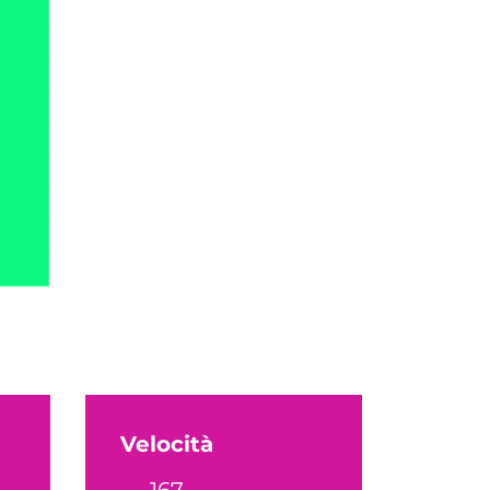
Velocità
167