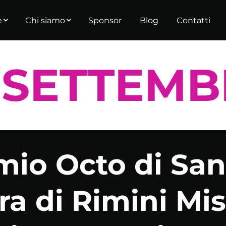
e
Chi siamo
Sponsor
Blog
Contatti
 SETTEM
mio Octo di San
era di Rimini M