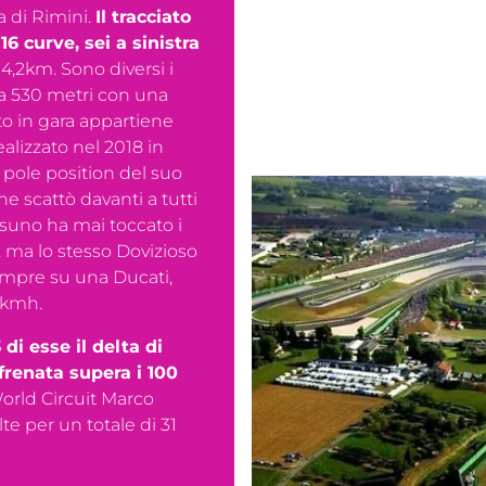
a di Rimini.
Il tracciato
16 curve, sei a sinistra
4,2km. Sono diversi i
sura 530 metri con una
ato in gara appartiene
ealizzato nel 2018 in
 pole position del suo
che scattò davanti a tutti
ssuno ha mai toccato i
 ma lo stesso Dovizioso
sempre su una Ducati,
 kmh.
di esse il delta di
a frenata supera i 100
orld Circuit Marco
lte per un totale di 31