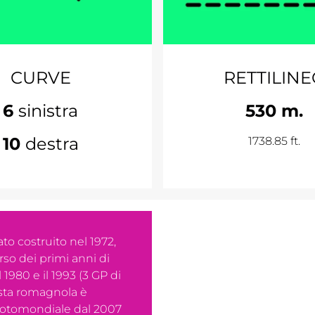
CURVE
RETTILIN
6
sinistra
530 m.
10
destra
1738.85 ft.
ato costruito nel 1972,
so dei primi anni di
l 1980 e il 1993 (3 GP di
pista romagnola è
Motomondiale dal 2007