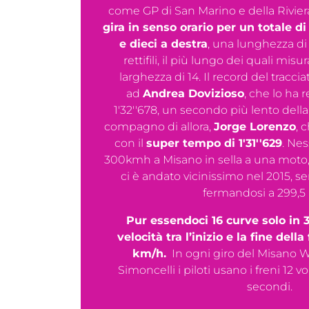
come GP di San Marino e della Rivier
gira in senso orario per un totale di 
e dieci a destra
, una lunghezza di 
rettifili, il più lungo dei quali mi
larghezza di 14. Il record del tracci
ad
Andrea Dovizioso
, che lo ha r
1'32''678, un secondo più lento della
compagno di allora,
Jorge Lorenzo
, 
con il
super tempo di 1'31''629
. Ne
300kmh a Misano in sella a una moto,
ci è andato vicinissimo nel 2015, 
fermandosi a 299,5
Pur essendoci 16 curve solo in 3 
velocità tra l’inizio e la fine dell
km/h.
​In ogni giro del Misano W
Simoncelli i piloti usano i freni 12 vo
secondi.