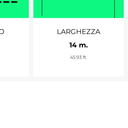
EO
LARGHEZZA
14 m.
45.93 ft.