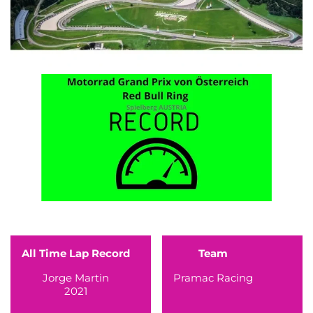
All Time Lap Record
Team
Jorge Martin
Pramac Racing
2021