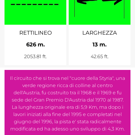
RETTILINEO
LARGHEZZA
626 m.
13 m.
2053.81 ft.
42.65 ft.
Il circuito che si trova nel "cuore della Styria", una
verde regione ricca di colline al centro
dell'Austria, fu costruito tra il 1968 e il 1969 e fu
sede del Gran Premio D'Austria dal 1970 al 1987.
La lunghezza originale era di 5,9 Km, ma dopo i
lavori iniziati alla fine del 1995 e completati nel
giugno del 1996, la pista e' stata radicalmente
modificata ed ha adesso uno sviluppo di 4,3 Km.