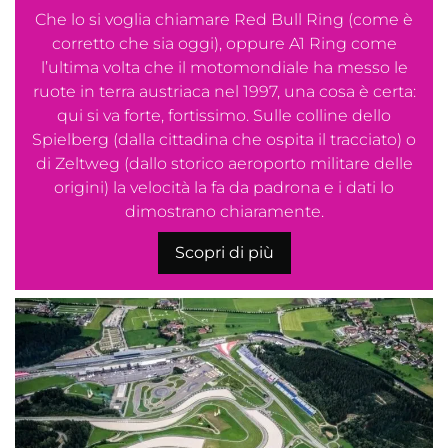
Che lo si voglia chiamare Red Bull Ring (come è
corretto che sia oggi), oppure A1 Ring come
l’ultima volta che il motomondiale ha messo le
ruote in terra austriaca nel 1997, una cosa è certa:
qui si va forte, fortissimo. Sulle colline dello
Spielberg (dalla cittadina che ospita il tracciato) o
di Zeltweg (dallo storico aeroporto militare delle
origini) la velocità la fa da padrona e i dati lo
dimostrano chiaramente.
Scopri di più