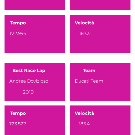
Tempo
Velocità
1'22.994
187.3
Best Race Lap
Team
Andrea Dovizioso
Ducati Team
2019
Tempo
Velocità
1'23.827
185.4