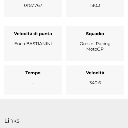
01'57.767
180.3
Velocità di punta
Squadra
Enea BASTIANINI
Gresini Racing
MotoGP
Tempo
Velocità
-
340.6
Links