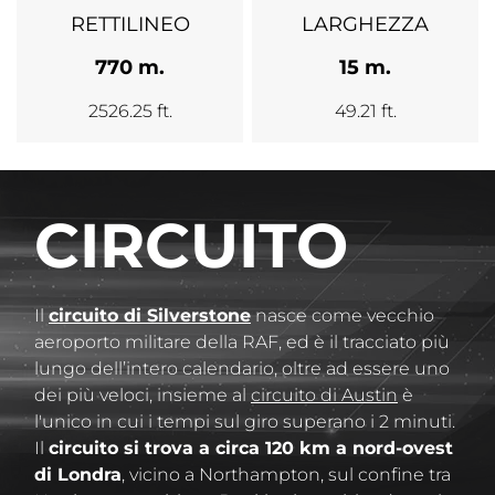
RETTILINEO
LARGHEZZA
770 m.
15 m.
2526.25 ft.
49.21 ft.
CIRCUITO
Il
circuito di Silverstone
nasce come vecchio
aeroporto militare della RAF, ed è il tracciato più
lungo dell’intero calendario, oltre ad essere uno
dei più veloci, insieme al
circuito di Austin
è
l'unico in cui i tempi sul giro superano i 2 minuti.
Il
circuito si trova a circa 120 km a nord-ovest
di Londra
, vicino a Northampton, sul confine tra