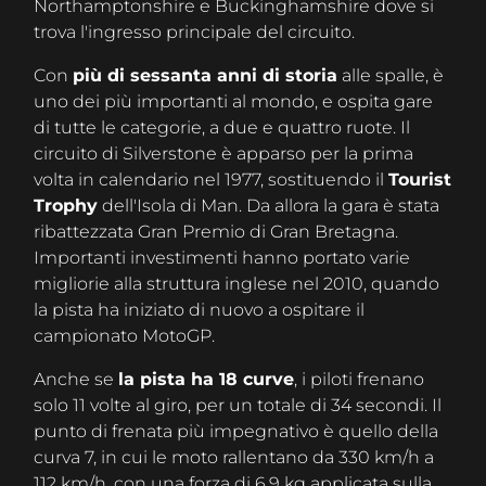
Northamptonshire e Buckinghamshire dove si
trova l'ingresso principale del circuito.
Con
più di sessanta anni di storia
alle spalle, è
uno dei più importanti al mondo, e ospita gare
di tutte le categorie, a due e quattro ruote. Il
circuito di Silverstone è apparso per la prima
volta in calendario nel 1977, sostituendo il
Tourist
Trophy
dell'Isola di Man. Da allora la gara è stata
ribattezzata Gran Premio di Gran Bretagna.
Importanti investimenti hanno portato varie
migliorie alla struttura inglese nel 2010, quando
la pista ha iniziato di nuovo a ospitare il
campionato MotoGP.
Anche se
la pista ha 18 curve
, i piloti frenano
solo 11 volte al giro, per un totale di 34 secondi. Il
punto di frenata più impegnativo è quello della
curva 7, in cui le moto rallentano da 330 km/h a
112 km/h, con una forza di 6.9 kg applicata sulla